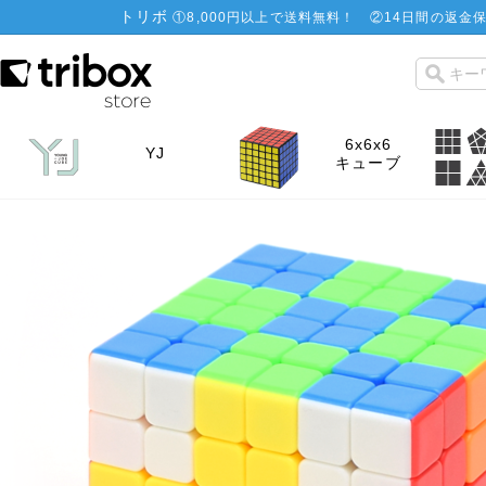
トリボ
①
8,000円以上で送料無料！
②
14日間の返金保
6x6x6
YJ
キューブ