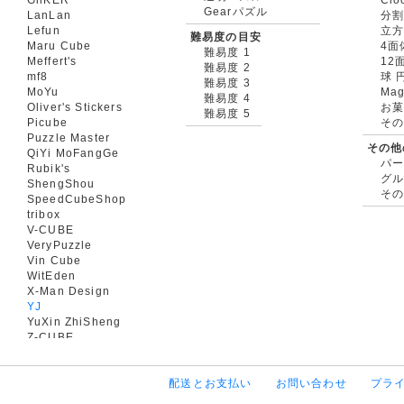
Gearパズル
LanLan
分割
Lefun
立
難易度の目安
Maru Cube
4面
難易度 1
Meffert's
12
難易度 2
mf8
球 
難易度 3
MoYu
Mag
難易度 4
Oliver's Stickers
お菓
難易度 5
Picube
そ
Puzzle Master
その他
QiYi MoFangGe
パ
Rubik's
グ
ShengShou
そ
SpeedCubeShop
tribox
V-CUBE
VeryPuzzle
Vin Cube
WitEden
X-Man Design
YJ
YuXin ZhiSheng
Z-CUBE
配送とお支払い
お問い合わせ
プラ