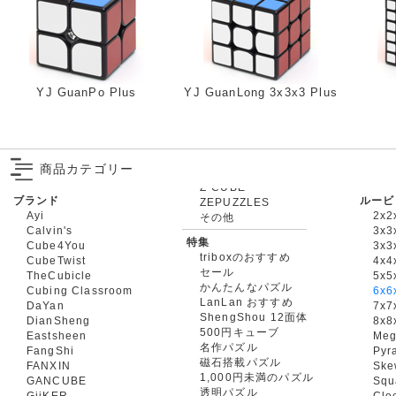
YJ GuanPo Plus
YJ GuanLong 3x3x3 Plus
商品カテゴリー
ブランド
ルービ
ZEPUZZLES
Ayi
2x2
その他
Calvin's
3x3
特集
Cube4You
3x
triboxのおすすめ
CubeTwist
4x4
セール
TheCubicle
5x5
かんたんなパズル
Cubing Classroom
6x6
LanLan おすすめ
DaYan
7x7
ShengShou 12面体
DianSheng
8x8
500円キューブ
Eastsheen
Meg
名作パズル
FangShi
Pyr
磁石搭載パズル
FANXIN
Ske
1,000円未満のパズル
GANCUBE
Squ
透明パズル
GiiKER
Clo