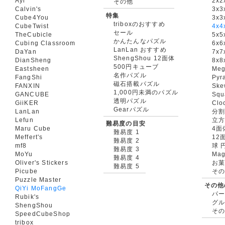
Ayi
2x2
その他
Calvin's
3x3
特集
Cube4You
3x
triboxのおすすめ
CubeTwist
4x4
セール
TheCubicle
5x5
かんたんなパズル
Cubing Classroom
6x6
LanLan おすすめ
DaYan
7x7
ShengShou 12面体
DianSheng
8x8
500円キューブ
Eastsheen
Meg
名作パズル
FangShi
Pyr
磁石搭載パズル
FANXIN
Ske
1,000円未満のパズル
GANCUBE
Squ
透明パズル
GiiKER
Clo
Gearパズル
LanLan
分割
Lefun
立
難易度の目安
Maru Cube
4面
難易度 1
Meffert's
12
難易度 2
mf8
球 
難易度 3
MoYu
Mag
難易度 4
Oliver's Stickers
お菓
難易度 5
Picube
そ
Puzzle Master
その他
QiYi MoFangGe
パ
Rubik's
グ
ShengShou
そ
SpeedCubeShop
tribox