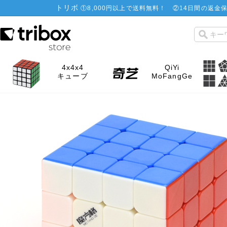
トリボ
①
8,000円以上で送料無料！
②
14日間の返金保
4x4x4
QiYi
キューブ
MoFangGe