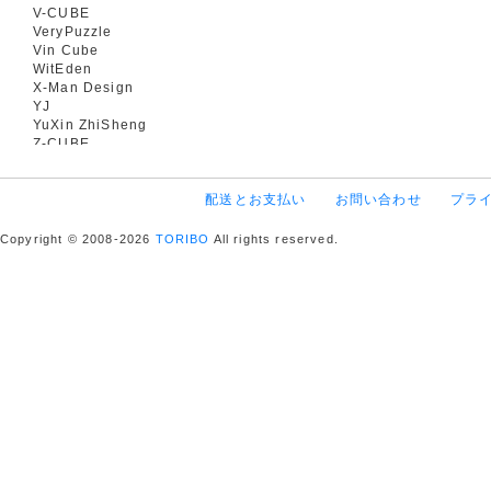
V-CUBE
VeryPuzzle
Vin Cube
WitEden
X-Man Design
YJ
YuXin ZhiSheng
Z-CUBE
配送とお支払い
お問い合わせ
プラ
Copyright © 2008-2026
TORIBO
All rights reserved.