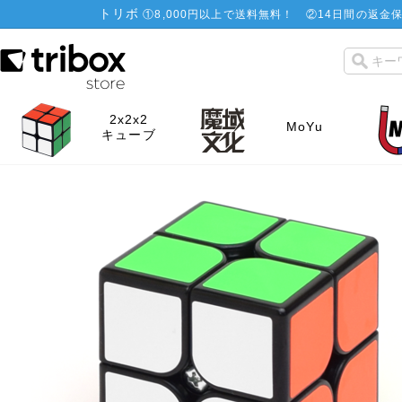
トリボ
①
8,000円以上で送料無料！
②
14日間の返金保
2x2x2
MoYu
キューブ