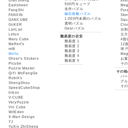
DianSheng
8x8
500円キューブ
Eastsheen
Meg
名作パズル
FangShi
Pyr
磁石搭載パズル
FANXIN
Ske
1,000円未満のパズル
GANCUBE
Squ
透明パズル
GiiKER
Clo
Gearパズル
LanLan
分割
Lefun
立
難易度の目安
Maru Cube
4面
難易度 1
Meffert's
12
難易度 2
mf8
球 
難易度 3
MoYu
Mag
難易度 4
Oliver's Stickers
お菓
難易度 5
Picube
そ
Puzzle Master
その他
QiYi MoFangGe
パ
Rubik's
グ
ShengShou
そ
SpeedCubeShop
tribox
V-CUBE
VeryPuzzle
Vin Cube
WitEden
X-Man Design
YJ
YuXin ZhiSheng