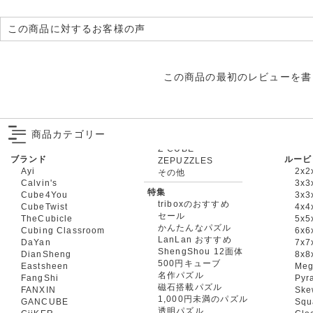
この商品に対するお客様の声
この商品の最初のレビューを書
商品カテゴリー
ブランド
ルービ
ZEPUZZLES
Ayi
2x2
その他
Calvin's
3x3
特集
Cube4You
3x
triboxのおすすめ
CubeTwist
4x4
セール
TheCubicle
5x5
かんたんなパズル
Cubing Classroom
6x6
LanLan おすすめ
DaYan
7x7
ShengShou 12面体
DianSheng
8x8
500円キューブ
Eastsheen
Meg
名作パズル
FangShi
Pyr
磁石搭載パズル
FANXIN
Ske
1,000円未満のパズル
GANCUBE
Squ
透明パズル