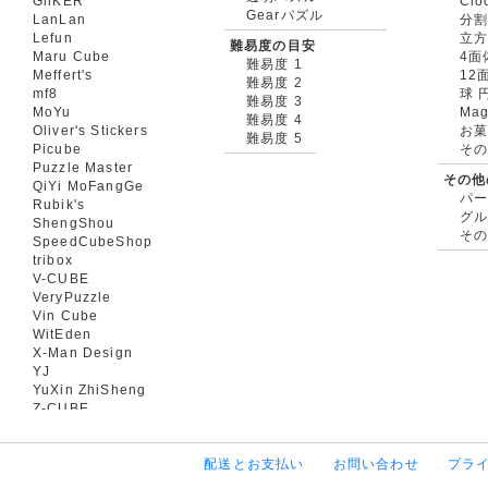
GiiKER
Clo
Gearパズル
LanLan
分割
Lefun
立
難易度の目安
Maru Cube
4面
難易度 1
Meffert's
12
難易度 2
mf8
球 
難易度 3
MoYu
Mag
難易度 4
Oliver's Stickers
お菓
難易度 5
Picube
そ
Puzzle Master
その他
QiYi MoFangGe
パ
Rubik's
グ
ShengShou
そ
SpeedCubeShop
tribox
V-CUBE
VeryPuzzle
Vin Cube
WitEden
X-Man Design
YJ
YuXin ZhiSheng
Z-CUBE
配送とお支払い
お問い合わせ
プラ