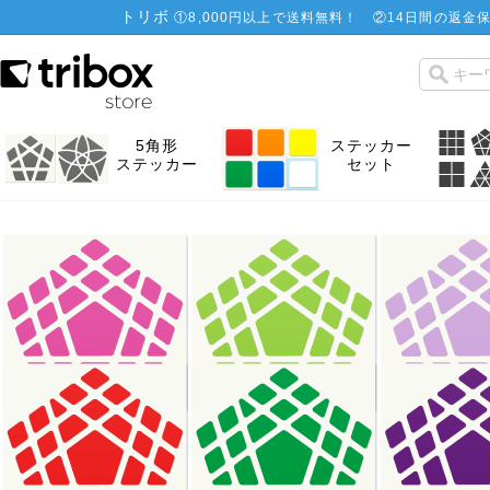
トリボ
①
8,000円以上で送料無料！
②
14日間の返金保
5角形
ステッカー
ステッカー
セット