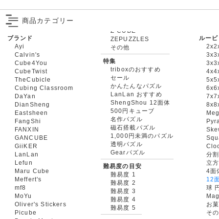
商品カテゴリー
ブランド
ルービ
ZEPUZZLES
Ayi
2x2
その他
Calvin's
3x3
特集
Cube4You
3x
triboxのおすすめ
CubeTwist
4x4
セール
TheCubicle
5x5
かんたんなパズル
Cubing Classroom
6x6
LanLan おすすめ
DaYan
7x7
ShengShou 12面体
DianSheng
8x8
500円キューブ
Eastsheen
Meg
名作パズル
FangShi
Pyr
磁石搭載パズル
FANXIN
Ske
1,000円未満のパズル
GANCUBE
Squ
透明パズル
GiiKER
Clo
Gearパズル
LanLan
分割
Lefun
立
難易度の目安
Maru Cube
4面
難易度 1
Meffert's
12
難易度 2
mf8
球 
難易度 3
MoYu
Mag
難易度 4
Oliver's Stickers
お菓
難易度 5
Picube
そ