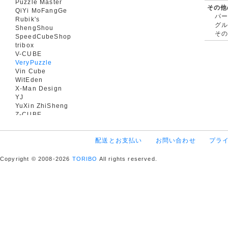
Puzzle Master
その他
QiYi MoFangGe
パ
Rubik's
グ
ShengShou
そ
SpeedCubeShop
tribox
V-CUBE
VeryPuzzle
Vin Cube
WitEden
X-Man Design
YJ
YuXin ZhiSheng
Z-CUBE
配送とお支払い
お問い合わせ
プラ
Copyright © 2008-2026
TORIBO
All rights reserved.