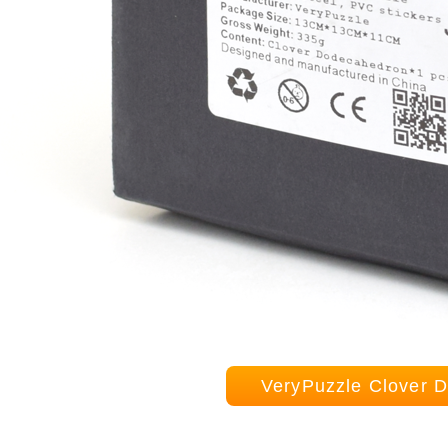
VeryPuzzle Clov