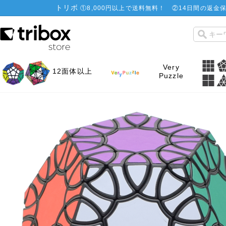
トリボ
①
8,000円以上で送料無料！
②
14日間の返金保
Very
12面体以上
Puzzle