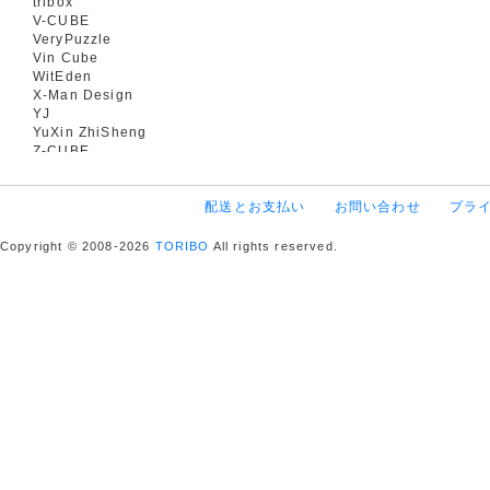
tribox
V-CUBE
VeryPuzzle
Vin Cube
WitEden
X-Man Design
YJ
YuXin ZhiSheng
Z-CUBE
配送とお支払い
お問い合わせ
プラ
Copyright © 2008-2026
TORIBO
All rights reserved.