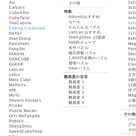
Ayi
2x2
その他
Calvin's
3x3
特集
Cube4You
3x
triboxのおすすめ
CubeTwist
4x4
セール
TheCubicle
5x5
かんたんなパズル
Cubing Classroom
6x6
LanLan おすすめ
DaYan
7x7
ShengShou 12面体
DianSheng
8x8
500円キューブ
Eastsheen
Meg
名作パズル
FangShi
Pyr
磁石搭載パズル
FANXIN
Ske
1,000円未満のパズル
GANCUBE
Squ
透明パズル
GiiKER
Clo
Gearパズル
LanLan
分割
Lefun
立
難易度の目安
Maru Cube
4面
難易度 1
Meffert's
12
難易度 2
mf8
球 
難易度 3
MoYu
Mag
難易度 4
Oliver's Stickers
お菓
難易度 5
Picube
そ
Puzzle Master
その他
QiYi MoFangGe
パ
Rubik's
グ
ShengShou
そ
SpeedCubeShop