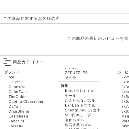
この商品に対するお客様の声
この商品の最初のレビューを書
商品カテゴリー
ブランド
ルービ
ZEPUZZLES
Ayi
2x2
その他
Calvin's
3x3
特集
Cube4You
3x
triboxのおすすめ
CubeTwist
4x4
セール
TheCubicle
5x5
かんたんなパズル
Cubing Classroom
6x6
LanLan おすすめ
DaYan
7x7
ShengShou 12面体
DianSheng
8x8
500円キューブ
Eastsheen
Meg
名作パズル
FangShi
Pyr
磁石搭載パズル
FANXIN
Ske