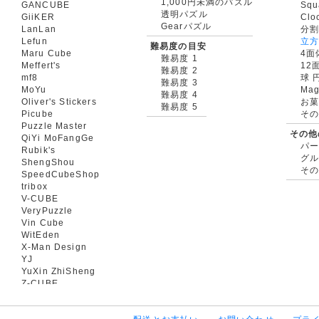
1,000円未満のパズル
GANCUBE
Squ
透明パズル
GiiKER
Clo
Gearパズル
LanLan
分割
Lefun
立
難易度の目安
Maru Cube
4面
難易度 1
Meffert's
12
難易度 2
mf8
球 
難易度 3
MoYu
Mag
難易度 4
Oliver's Stickers
お菓
難易度 5
Picube
そ
Puzzle Master
その他
QiYi MoFangGe
パ
Rubik's
グ
ShengShou
そ
SpeedCubeShop
tribox
V-CUBE
VeryPuzzle
Vin Cube
WitEden
X-Man Design
YJ
YuXin ZhiSheng
Z-CUBE