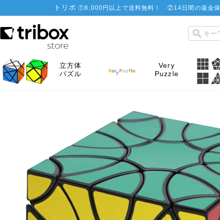
トリボ
①
8,000円以上で送料無料！
②
14日間の返金保
立方体
Very
パズル
Puzzle