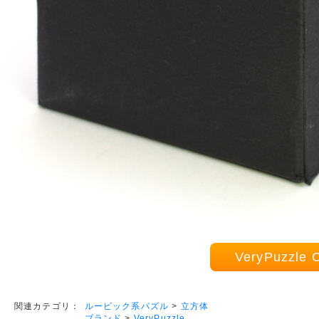
VeryPuzzl
ルービック系パズル
>
立方体
関連カテゴリ：
ブランド
>
VeryPuzzle