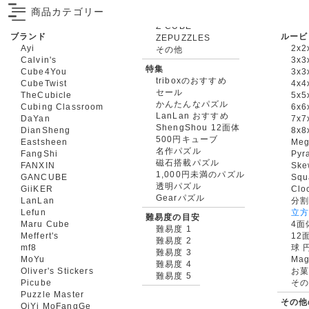
商品カテゴリー
ブランド
ルービ
ZEPUZZLES
Ayi
2x2
その他
Calvin's
3x3
特集
Cube4You
3x
triboxのおすすめ
CubeTwist
4x4
セール
TheCubicle
5x5
かんたんなパズル
Cubing Classroom
6x6
LanLan おすすめ
DaYan
7x7
ShengShou 12面体
DianSheng
8x8
500円キューブ
Eastsheen
Meg
名作パズル
FangShi
Pyr
磁石搭載パズル
FANXIN
Ske
1,000円未満のパズル
GANCUBE
Squ
透明パズル
GiiKER
Clo
Gearパズル
LanLan
分割
Lefun
立
難易度の目安
Maru Cube
4面
難易度 1
Meffert's
12
難易度 2
mf8
球 
難易度 3
MoYu
Mag
難易度 4
Oliver's Stickers
お菓
難易度 5
Picube
そ
Puzzle Master
その他
QiYi MoFangGe