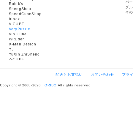
パ
Rubik's
グ
ShengShou
そ
SpeedCubeShop
tribox
V-CUBE
VeryPuzzle
Vin Cube
WitEden
X-Man Design
YJ
YuXin ZhiSheng
Z-CUBE
配送とお支払い
お問い合わせ
プラ
Copyright © 2008-2026
TORIBO
All rights reserved.