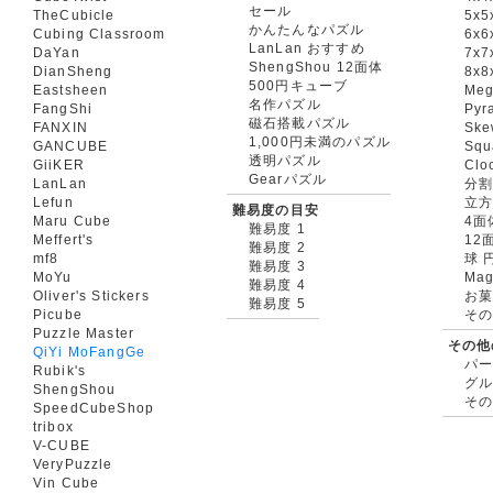
セール
TheCubicle
5x5
かんたんなパズル
Cubing Classroom
6x6
LanLan おすすめ
DaYan
7x7
ShengShou 12面体
DianSheng
8x8
500円キューブ
Eastsheen
Meg
名作パズル
FangShi
Pyr
磁石搭載パズル
FANXIN
Ske
1,000円未満のパズル
GANCUBE
Squ
透明パズル
GiiKER
Clo
Gearパズル
LanLan
分割
Lefun
立
難易度の目安
Maru Cube
4面
難易度 1
Meffert's
12
難易度 2
mf8
球 
難易度 3
MoYu
Mag
難易度 4
Oliver's Stickers
お菓
難易度 5
Picube
そ
Puzzle Master
その他
QiYi MoFangGe
パ
Rubik's
グ
ShengShou
そ
SpeedCubeShop
tribox
V-CUBE
VeryPuzzle
Vin Cube