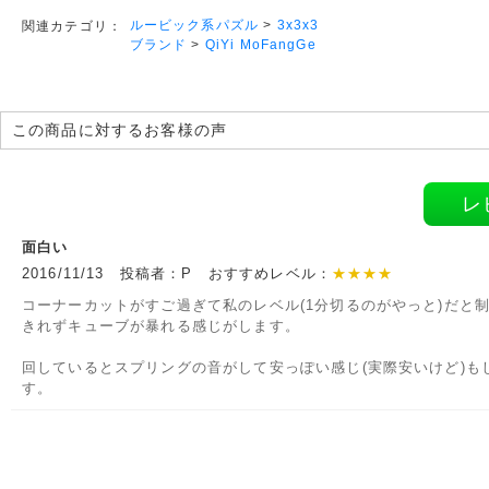
ルービック系パズル
>
3x3x3
関連カテゴリ：
ブランド
>
QiYi MoFangGe
この商品に対するお客様の声
レ
面白い
2016/11/13 投稿者：P おすすめレベル：
★★★★
コーナーカットがすご過ぎて私のレベル(1分切るのがやっと)だと
きれずキューブが暴れる感じがします。
回しているとスプリングの音がして安っぽい感じ(実際安いけど)も
す。