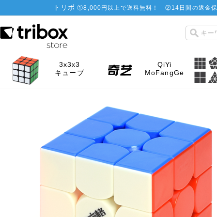
トリボ
①
8,000円以上で送料無料！
②
14日間の返金保
3x3x3
QiYi
キューブ
MoFangGe