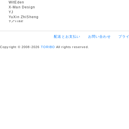
WitEden
X-Man Design
YJ
YuXin ZhiSheng
Z-CUBE
配送とお支払い
お問い合わせ
プラ
Copyright © 2008-2026
TORIBO
All rights reserved.