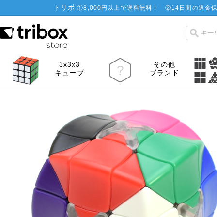
トリボ
①
8,000円以上で送料無料！
②
14日間の返金保
3x3x3
その他
キューブ
ブランド