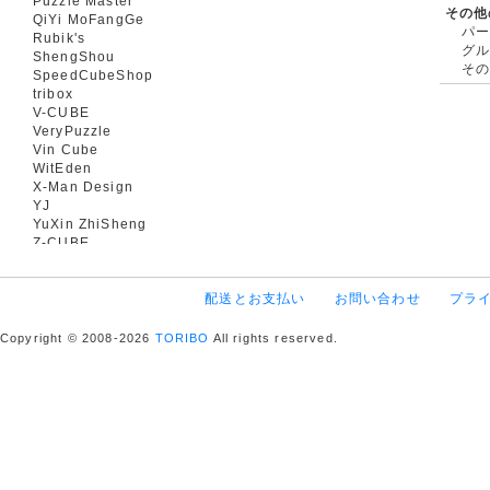
Puzzle Master
その他
QiYi MoFangGe
パ
Rubik's
グ
ShengShou
そ
SpeedCubeShop
tribox
V-CUBE
VeryPuzzle
Vin Cube
WitEden
X-Man Design
YJ
YuXin ZhiSheng
Z-CUBE
配送とお支払い
お問い合わせ
プラ
Copyright © 2008-2026
TORIBO
All rights reserved.