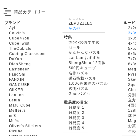
商品カテゴリー
ブランド
ルービ
ZEPUZZLES
Ayi
2x2
その他
Calvin's
3x3
特集
Cube4You
3x
triboxのおすすめ
CubeTwist
4x4
セール
TheCubicle
5x5
かんたんなパズル
Cubing Classroom
6x6
LanLan おすすめ
DaYan
7x7
ShengShou 12面体
DianSheng
8x8
500円キューブ
Eastsheen
Meg
名作パズル
FangShi
Pyr
磁石搭載パズル
FANXIN
Ske
1,000円未満のパズル
GANCUBE
Squ
透明パズル
GiiKER
Clo
Gearパズル
LanLan
分割
Lefun
立
難易度の目安
Maru Cube
4面
難易度 1
Meffert's
12
難易度 2
mf8
球 
難易度 3
MoYu
Mag
難易度 4
Oliver's Stickers
お菓
難易度 5
Picube
そ