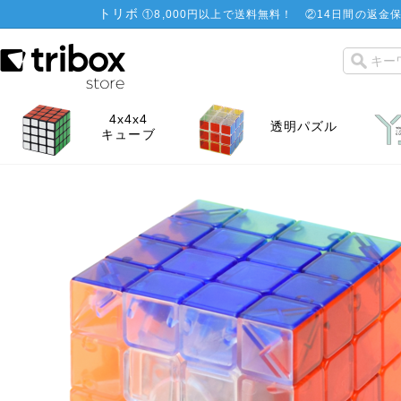
トリボ
①
8,000円以上で送料無料！
②
14日間の返金保
4x4x4
透明パズル
キューブ