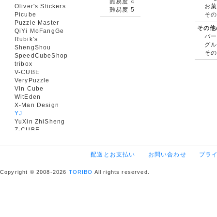
難易度 4
Oliver's Stickers
お菓
難易度 5
Picube
そ
Puzzle Master
その他
QiYi MoFangGe
パ
Rubik's
グ
ShengShou
そ
SpeedCubeShop
tribox
V-CUBE
VeryPuzzle
Vin Cube
WitEden
X-Man Design
YJ
YuXin ZhiSheng
Z-CUBE
配送とお支払い
お問い合わせ
プラ
Copyright © 2008-2026
TORIBO
All rights reserved.