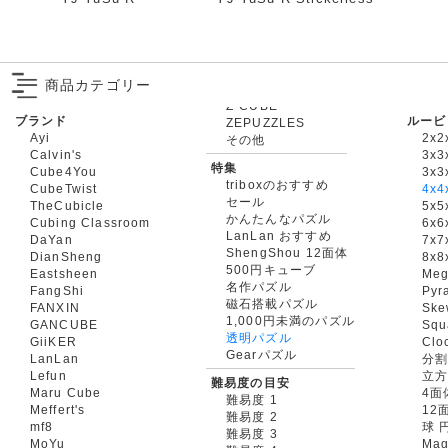
商品カテゴリー
ブランド
ルービ
ZEPUZZLES
Ayi
2x2
その他
Calvin's
3x3
特集
Cube4You
3x
triboxのおすすめ
CubeTwist
4x4
セール
TheCubicle
5x5
かんたんなパズル
Cubing Classroom
6x6
LanLan おすすめ
DaYan
7x7
ShengShou 12面体
DianSheng
8x8
500円キューブ
Eastsheen
Meg
名作パズル
FangShi
Pyr
磁石搭載パズル
FANXIN
Ske
1,000円未満のパズル
GANCUBE
Squ
透明パズル
GiiKER
Clo
Gearパズル
LanLan
分割
Lefun
立
難易度の目安
Maru Cube
4面
難易度 1
Meffert's
12
難易度 2
mf8
球 
難易度 3
MoYu
Mag