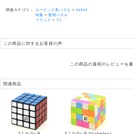
ルービック系パズル
>
4x4x4
関連カテゴリ：
特集
>
透明パズル
ブランド
>
YJ
この商品に対するお客様の声
この商品の最初のレビューを書
関連商品
YJ YuSu R
YJ YuSu R Stickerless