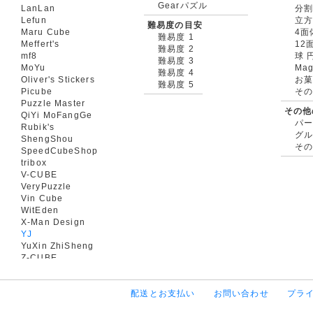
Gearパズル
LanLan
分割
Lefun
立
難易度の目安
Maru Cube
4面
難易度 1
Meffert's
12
難易度 2
mf8
球 
難易度 3
MoYu
Mag
難易度 4
Oliver's Stickers
お菓
難易度 5
Picube
そ
Puzzle Master
その他
QiYi MoFangGe
パ
Rubik's
グ
ShengShou
そ
SpeedCubeShop
tribox
V-CUBE
VeryPuzzle
Vin Cube
WitEden
X-Man Design
YJ
YuXin ZhiSheng
Z-CUBE
配送とお支払い
お問い合わせ
プラ