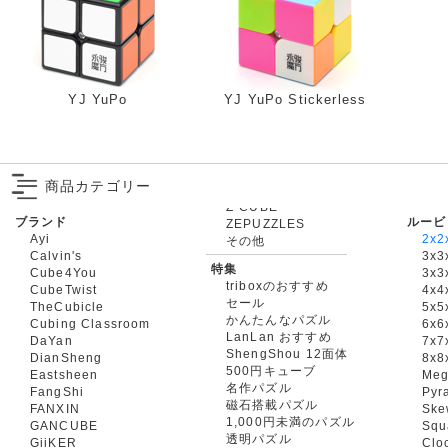
YJ YuPo
YJ YuPo Stickerless
商品カテゴリー
ブランド
ルービ
ZEPUZZLES
Ayi
2x2
その他
Calvin's
3x3
特集
Cube4You
3x
triboxのおすすめ
CubeTwist
4x4
セール
TheCubicle
5x5
かんたんなパズル
Cubing Classroom
6x6
LanLan おすすめ
DaYan
7x7
ShengShou 12面体
DianSheng
8x8
500円キューブ
Eastsheen
Meg
名作パズル
FangShi
Pyr
磁石搭載パズル
FANXIN
Ske
1,000円未満のパズル
GANCUBE
Squ
透明パズル
GiiKER
Clo