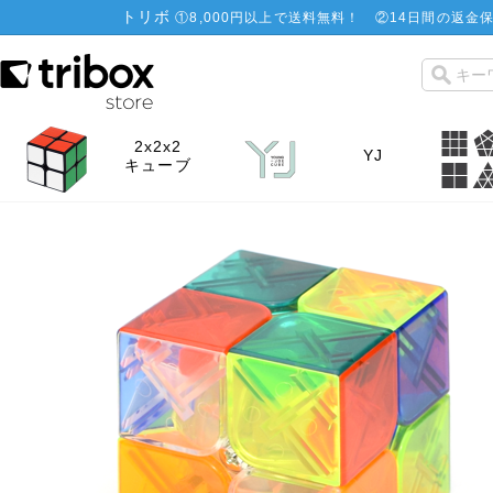
トリボ
①
8,000円以上で送料無料！
②
14日間の返金保
2x2x2
YJ
キューブ