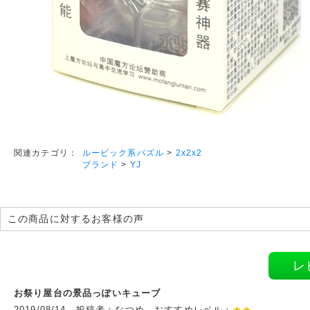
ルービック系パズル
>
2x2x2
関連カテゴリ：
ブランド
>
YJ
この商品に対するお客様の声
レ
お祭り屋台の景品っぽいキューブ
2019/08/14 投稿者：なつめ おすすめレベル：
★★