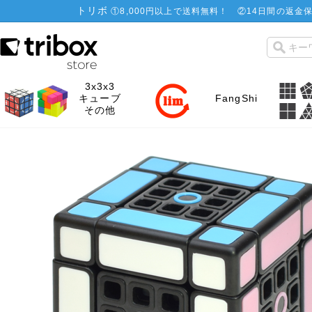
トリボ
①
8,000円以上で送料無料！
②
14日間の返金保
3x3x3
キューブ
FangShi
その他