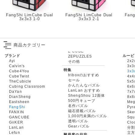
FangShi LimCube Dual
FangShi LimCube Dual
Fang
3x3x3 1-0
3x3x3 2-1
商品カテゴリー
ブランド
ルービ
ZEPUZZLES
Ayi
2x2
その他
Calvin's
3x3
特集
Cube4You
3x
triboxのおすすめ
CubeTwist
4x4
セール
TheCubicle
5x5
かんたんなパズル
Cubing Classroom
6x6
LanLan おすすめ
DaYan
7x7
ShengShou 12面体
DianSheng
8x8
500円キューブ
Eastsheen
Meg
名作パズル
FangShi
Pyr
磁石搭載パズル
FANXIN
Ske
1,000円未満のパズル
GANCUBE
Squ
透明パズル
GiiKER
Clo
Gearパズル
LanLan
分割
Lefun
立
難易度の目安