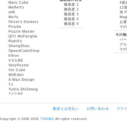
Maru Cube
4面
難易度 1
Meffert's
12
難易度 2
mf8
球 
難易度 3
MoYu
Mag
難易度 4
Oliver's Stickers
お菓
難易度 5
Picube
そ
Puzzle Master
その他
QiYi MoFangGe
パ
Rubik's
グ
ShengShou
そ
SpeedCubeShop
tribox
V-CUBE
VeryPuzzle
Vin Cube
WitEden
X-Man Design
YJ
YuXin ZhiSheng
Z-CUBE
配送とお支払い
お問い合わせ
プラ
Copyright © 2008-2026
TORIBO
All rights reserved.