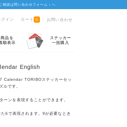
ご相談は
問い合わせフォーム ↓
へ
ログイン
カート
お問い合わせ
0
全商品を
ステッカー
着順表示
一括購入
endar English
7x7 Calendar TORIBOステッカーセッ
パズルです。
ターンを表現することができます。
せた6で表現されます。9が必要なとき