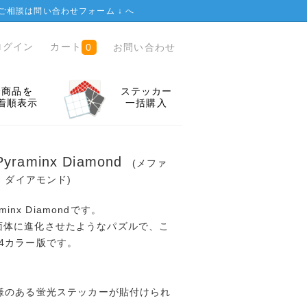
ご相談は
問い合わせフォーム ↓
へ
ログイン
カート
お問い合わせ
0
全商品を
ステッカー
着順表示
一括購入
r Pyraminx Diamond
(メファ
 ダイアモンド)
raminx Diamondです。
面体に進化させたようなパズルで、こ
4カラー版です。
様のある蛍光ステッカーが貼付けられ