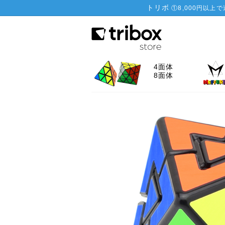
トリボ
①
8,000円以上
4面体
8面体