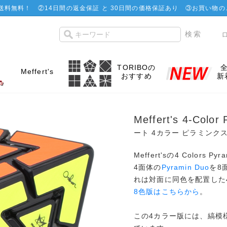
で送料無料！
②
14日間の返金保証 と 30日間の価格保証あり
③お買い物の
TORIBOの
Meffert's
おすすめ
新
Meffert's 4-Colo
ート 4カラー ピラミンクス
Meffert'sの4 Colors Py
4面体の
Pyramin Duo
を8
れは対面に同色を配置した
8色版はこちらから
。
この4カラー版には、縞模