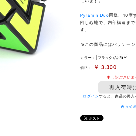
ています。
Pyramin Duo
同様、40度
回し心地で、内部構造まで
す。
※この商品にはパッケージ
カラー：
￥
3,300
価格：
申し訳ございま
再入荷時
ログイン
すると、商品の再入
「再入荷