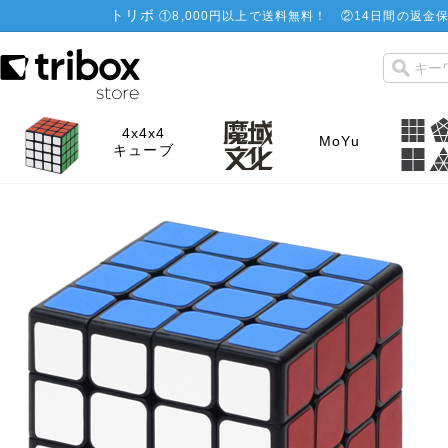
トリボ
①
8,000円以上で送料無料！
②
14日間の返金保
4x4x4
MoYu
キューブ