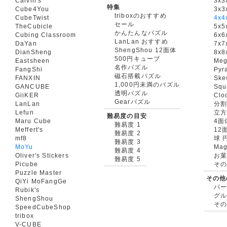
Calvin's
3x3
特集
Cube4You
3x
triboxのおすすめ
CubeTwist
4x4
セール
TheCubicle
5x5
かんたんなパズル
Cubing Classroom
6x6
LanLan おすすめ
DaYan
7x7
ShengShou 12面体
DianSheng
8x8
500円キューブ
Eastsheen
Meg
名作パズル
FangShi
Pyr
磁石搭載パズル
FANXIN
Ske
1,000円未満のパズル
GANCUBE
Squ
透明パズル
GiiKER
Clo
Gearパズル
LanLan
分割
Lefun
立
難易度の目安
Maru Cube
4面
難易度 1
Meffert's
12
難易度 2
mf8
球 
難易度 3
MoYu
Mag
難易度 4
Oliver's Stickers
お菓
難易度 5
Picube
そ
Puzzle Master
その他
QiYi MoFangGe
パ
Rubik's
グ
ShengShou
そ
SpeedCubeShop
tribox
V-CUBE