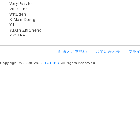
VeryPuzzle
Vin Cube
WitEden
X-Man Design
YJ
YuXin ZhiSheng
Z-CUBE
配送とお支払い
お問い合わせ
プラ
Copyright © 2008-2026
TORIBO
All rights reserved.