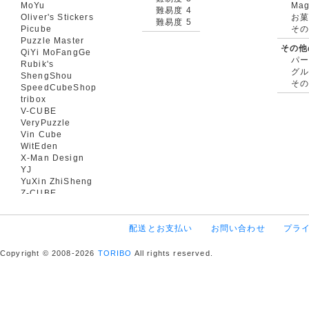
MoYu
Mag
難易度 4
Oliver's Stickers
お菓
難易度 5
Picube
そ
Puzzle Master
その他
QiYi MoFangGe
パ
Rubik's
グ
ShengShou
そ
SpeedCubeShop
tribox
V-CUBE
VeryPuzzle
Vin Cube
WitEden
X-Man Design
YJ
YuXin ZhiSheng
Z-CUBE
配送とお支払い
お問い合わせ
プラ
Copyright © 2008-2026
TORIBO
All rights reserved.