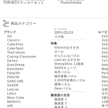
TORIBOステッカーセット
Pentultimate
商品カテゴリー
ブランド
ルービ
ZEPUZZLES
Ayi
2x2
その他
Calvin's
3x3
特集
Cube4You
3x
triboxのおすすめ
CubeTwist
4x4
セール
TheCubicle
5x5
かんたんなパズル
Cubing Classroom
6x6
LanLan おすすめ
DaYan
7x7
ShengShou 12面体
DianSheng
8x8
500円キューブ
Eastsheen
Meg
名作パズル
FangShi
Pyr
磁石搭載パズル
FANXIN
Ske
1,000円未満のパズル
GANCUBE
Squ
透明パズル
GiiKER
Clo
Gearパズル
LanLan
分割
Lefun
立
難易度の目安
Maru Cube
4面
難易度 1
Meffert's
12
難易度 2
mf8
球 
難易度 3