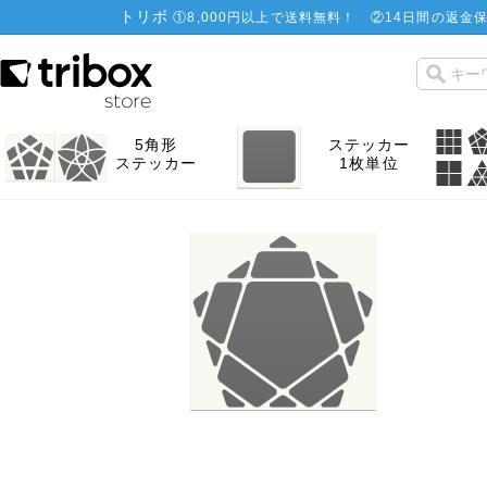
トリボ
①
8,000円以上で送料無料！
②
14日間の返金保
5角形
ステッカー
ステッカー
1枚単位