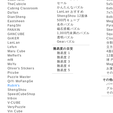
セール
TheCubicle
5x5
かんたんなパズル
Cubing Classroom
6x6
LanLan おすすめ
DaYan
7x7
ShengShou 12面体
DianSheng
8x8
500円キューブ
Eastsheen
Meg
名作パズル
FangShi
Pyr
磁石搭載パズル
FANXIN
Ske
1,000円未満のパズル
GANCUBE
Squ
透明パズル
GiiKER
Clo
Gearパズル
LanLan
分割
Lefun
立
難易度の目安
Maru Cube
4面
難易度 1
Meffert's
12
難易度 2
mf8
球 
難易度 3
MoYu
Mag
難易度 4
Oliver's Stickers
お菓
難易度 5
Picube
そ
Puzzle Master
その他
QiYi MoFangGe
パ
Rubik's
グ
ShengShou
そ
SpeedCubeShop
tribox
V-CUBE
VeryPuzzle
Vin Cube