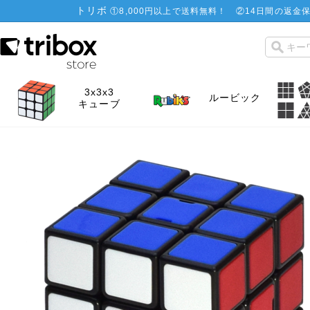
トリボ
①
8,000円以上で送料無料！
②
14日間の返金保
3x3x3
ルービック
キューブ