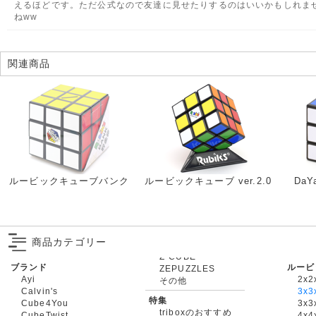
えるほどです。ただ公式なので友達に見せたりするのはいいかもしれま
ねww
関連商品
ルービックキューブバンク
ルービックキューブ ver.2.0
DaY
商品カテゴリー
ブランド
ルービ
ZEPUZZLES
Ayi
2x2
その他
Calvin's
3x3
特集
Cube4You
3x
triboxのおすすめ
CubeTwist
4x4