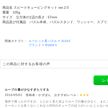
商品名 スピードキュービングキット ver.2.0
重量 105g
サイズ 立方体の1辺の長さ : 57mm
商品及び付属品 パズル本体、パズルスタンド、ワッシャー、スプリ
ルービック系パズル
>
3x3x3
関連カテゴリ：
ブランド
>
Rubik's
この商品に対するお客様の声
レ
ルーブの量が少なすぎたりする
2016/05/01 投稿者：かずぽん おすすめレベル：
★★★
海外で買ったのですが、とにかく見た目よりルーブの量が少なく、また
ナーカットも良くないこれなら500のキューブのほうがいいんじゃない