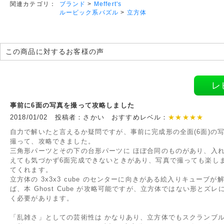
ブランド
>
Meffert's
関連カテゴリ：
ルービック系パズル
>
立方体
この商品に対するお客様の声
レ
事前に6面の写真を撮って攻略しました
2018/01/02 投稿者：さかい おすすめレベル：
★★★★★
自力で解いたと言えるか疑問ですが、事前に完成形の全面(6面)の
撮って、攻略できました。
三角形パーツとその下の台形パーツに ほぼ合同のものがあり、入
えても気づかず6面完成できないときがあり、写真で撮っても楽し
てくれます。
立方体の 3x3x3 cube のセンターに向きがある絵入りキューブが
ば、本 Ghost Cube が攻略可能ですが、立方体ではない形とズレ
く必要があります。
「乱雑さ」としての芸術性は かなりあり、立方体でもスクランブ