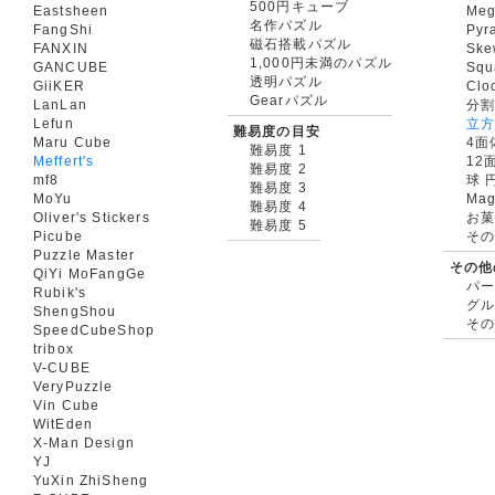
500円キューブ
Eastsheen
Meg
名作パズル
FangShi
Pyr
磁石搭載パズル
FANXIN
Ske
1,000円未満のパズル
GANCUBE
Squ
透明パズル
GiiKER
Clo
Gearパズル
LanLan
分割
Lefun
立
難易度の目安
Maru Cube
4面
難易度 1
Meffert's
12
難易度 2
mf8
球 
難易度 3
MoYu
Mag
難易度 4
Oliver's Stickers
お菓
難易度 5
Picube
そ
Puzzle Master
その他
QiYi MoFangGe
パ
Rubik's
グ
ShengShou
そ
SpeedCubeShop
tribox
V-CUBE
VeryPuzzle
Vin Cube
WitEden
X-Man Design
YJ
YuXin ZhiSheng