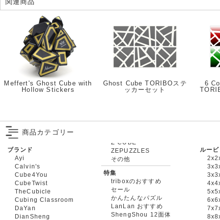
関連商品
Meffert's Ghost Cube with
Ghost Cube TORIBOステ
6 Co
Hollow Stickers
ッカーセット
TOR
商品カテゴリー
ブランド
ルービ
ZEPUZZLES
Ayi
2x2
その他
Calvin's
3x3
特集
Cube4You
3x
triboxのおすすめ
CubeTwist
4x4
セール
TheCubicle
5x5
かんたんなパズル
Cubing Classroom
6x6
LanLan おすすめ
DaYan
7x7
ShengShou 12面体
DianSheng
8x8