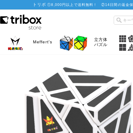
トリボ
①
8,000円以上で送料無料！
②
14日間の返金保
立方体
Meffert's
パズル