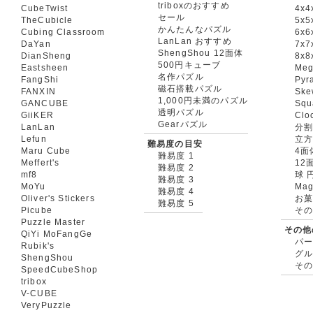
triboxのおすすめ
CubeTwist
4x4
セール
TheCubicle
5x5
かんたんなパズル
Cubing Classroom
6x6
LanLan おすすめ
DaYan
7x7
ShengShou 12面体
DianSheng
8x8
500円キューブ
Eastsheen
Meg
名作パズル
FangShi
Pyr
磁石搭載パズル
FANXIN
Ske
1,000円未満のパズル
GANCUBE
Squ
透明パズル
GiiKER
Clo
Gearパズル
LanLan
分割
Lefun
立
難易度の目安
Maru Cube
4面
難易度 1
Meffert's
12
難易度 2
mf8
球 
難易度 3
MoYu
Mag
難易度 4
Oliver's Stickers
お菓
難易度 5
Picube
そ
Puzzle Master
その他
QiYi MoFangGe
パ
Rubik's
グ
ShengShou
そ
SpeedCubeShop
tribox
V-CUBE
VeryPuzzle