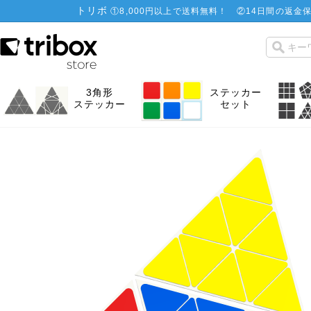
トリボ
①
8,000円以上で送料無料！
②
14日間の返金保
3角形
ステッカー
ステッカー
セット