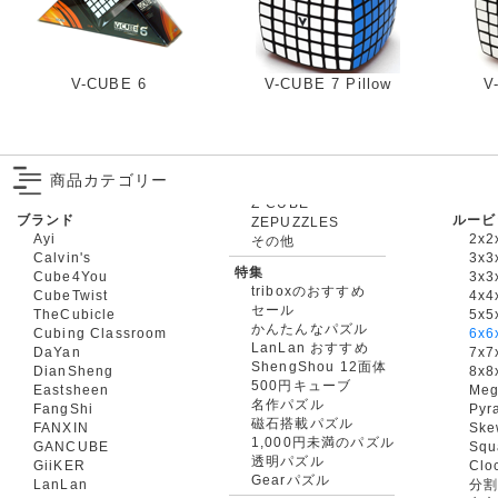
V-CUBE 6
V-CUBE 7 Pillow
V
商品カテゴリー
ブランド
ルービ
ZEPUZZLES
Ayi
2x2
その他
Calvin's
3x3
特集
Cube4You
3x
triboxのおすすめ
CubeTwist
4x4
セール
TheCubicle
5x5
かんたんなパズル
Cubing Classroom
6x6
LanLan おすすめ
DaYan
7x7
ShengShou 12面体
DianSheng
8x8
500円キューブ
Eastsheen
Meg
名作パズル
FangShi
Pyr
磁石搭載パズル
FANXIN
Ske
1,000円未満のパズル
GANCUBE
Squ
透明パズル
GiiKER
Clo
Gearパズル
LanLan
分割