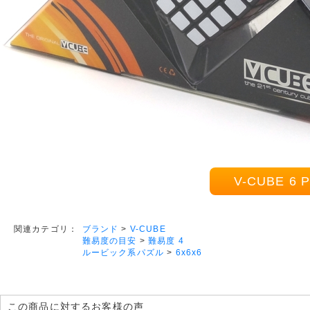
V-CUBE 6
ブランド
>
V-CUBE
関連カテゴリ：
難易度の目安
>
難易度 4
ルービック系パズル
>
6x6x6
この商品に対するお客様の声