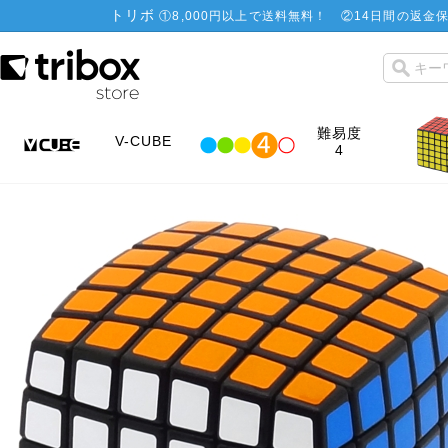
トリボ
①
8,000円以上で送料無料！
②
14日間の返金保
難易度
V-CUBE
4