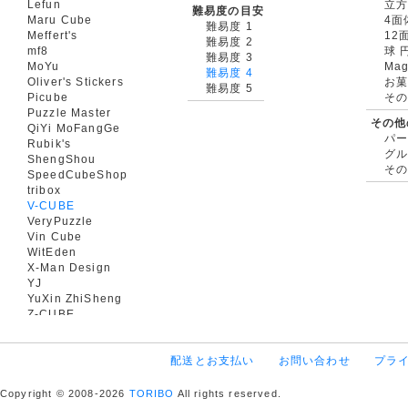
Lefun
立
難易度の目安
Maru Cube
4面
難易度 1
Meffert's
12
難易度 2
mf8
球 
難易度 3
MoYu
Mag
難易度 4
Oliver's Stickers
お菓
難易度 5
Picube
そ
Puzzle Master
その他
QiYi MoFangGe
パ
Rubik's
グ
ShengShou
そ
SpeedCubeShop
tribox
V-CUBE
VeryPuzzle
Vin Cube
WitEden
X-Man Design
YJ
YuXin ZhiSheng
Z-CUBE
配送とお支払い
お問い合わせ
プラ
Copyright © 2008-2026
TORIBO
All rights reserved.