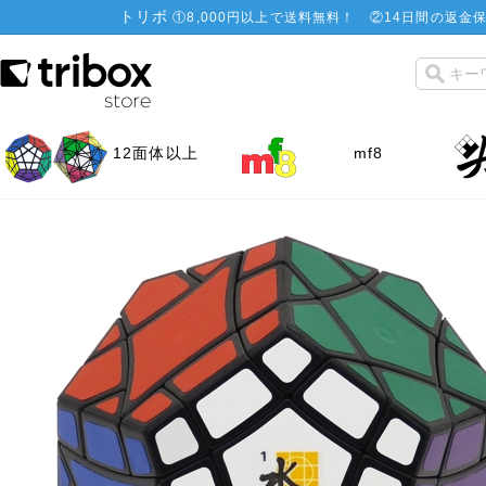
トリボ
①
8,000円以上で送料無料！
②
14日間の返金保
12面体以上
mf8