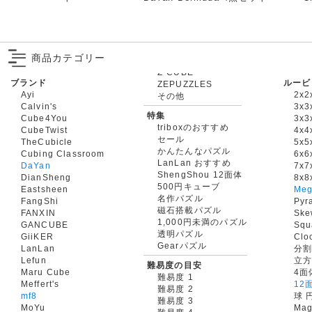
商品カテゴリー
ブランド
ルービ
ZEPUZZLES
Ayi
2x2
その他
Calvin's
3x3
特集
Cube4You
3x
triboxのおすすめ
CubeTwist
4x4
セール
TheCubicle
5x5
かんたんなパズル
Cubing Classroom
6x6
LanLan おすすめ
DaYan
7x7
ShengShou 12面体
DianSheng
8x8
500円キューブ
Eastsheen
Meg
名作パズル
FangShi
Pyr
磁石搭載パズル
FANXIN
Ske
1,000円未満のパズル
GANCUBE
Squ
透明パズル
GiiKER
Clo
Gearパズル
LanLan
分割
Lefun
立
難易度の目安
Maru Cube
4面
難易度 1
Meffert's
12
難易度 2
mf8
球 
難易度 3
MoYu
Mag