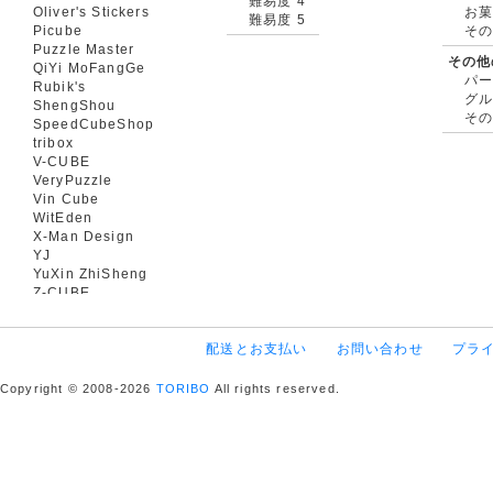
難易度 4
Oliver's Stickers
お菓
難易度 5
Picube
そ
Puzzle Master
その他
QiYi MoFangGe
パ
Rubik's
グ
ShengShou
そ
SpeedCubeShop
tribox
V-CUBE
VeryPuzzle
Vin Cube
WitEden
X-Man Design
YJ
YuXin ZhiSheng
Z-CUBE
配送とお支払い
お問い合わせ
プラ
Copyright © 2008-2026
TORIBO
All rights reserved.