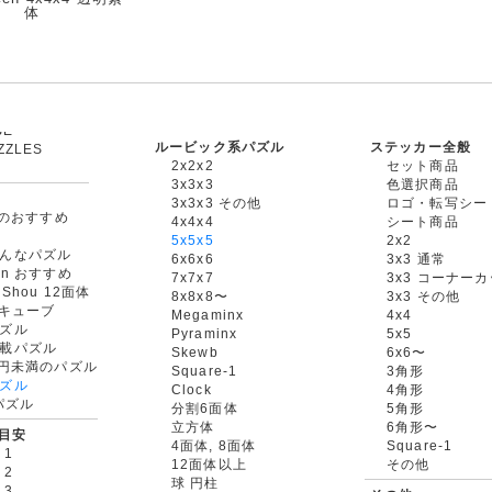
体
ルービック系パズル
ステッカー全般
ZZLES
2x2x2
セット商品
3x3x3
色選択商品
3x3x3 その他
ロゴ・転写シー
oxのおすすめ
4x4x4
シート商品
5x5x5
2x2
んなパズル
6x6x6
3x3 通常
an おすすめ
7x7x7
3x3 コーナー
gShou 12面体
8x8x8〜
3x3 その他
円キューブ
Megaminx
4x4
ズル
Pyraminx
5x5
載パズル
Skewb
6x6〜
00円未満のパズル
Square-1
3角形
ズル
Clock
4角形
rパズル
分割6面体
5角形
立方体
6角形〜
目安
4面体, 8面体
Square-1
 1
12面体以上
その他
 2
球 円柱
 3