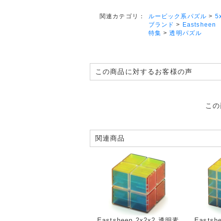
ルービック系パズル
>
5
関連カテゴリ：
ブランド
>
Eastsheen
特集
>
透明パズル
この商品に対するお客様の声
この
関連商品
Eastsheen 2x2x2 透明素
Eastsh