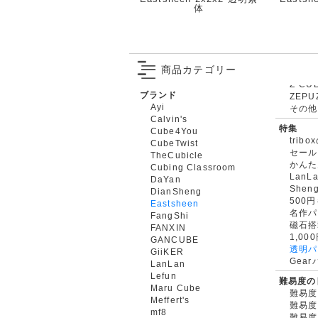
体
商品カテゴリー
ブランド
ZEPU
Ayi
その他
Calvin's
特集
Cube4You
trib
CubeTwist
セール
TheCubicle
かんた
Cubing Classroom
LanL
DaYan
Shen
DianSheng
500
Eastsheen
名作パ
FangShi
磁石搭
FANXIN
1,0
GANCUBE
透明パ
GiiKER
Gea
LanLan
Lefun
難易度の
Maru Cube
難易度
Meffert's
難易度
mf8
難易度