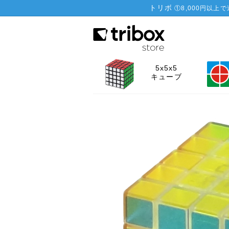
トリボ
①
8,000円以上
5x5x5
キューブ