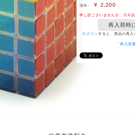
￥
2,200
価格：
申し訳ございませんが、只今
再入荷時
ログイン
すると、商品の再入
「再入荷