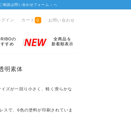
ご相談は
問い合わせフォーム ↓
へ
ログイン
カート
お問い合わせ
0
ORIBOの
全商品を
おすすめ
新着順表示
5 透明素体
よりもサイズが一回り小さく、軽く滑らかな
レスで、6色の塗料が印刷されていま