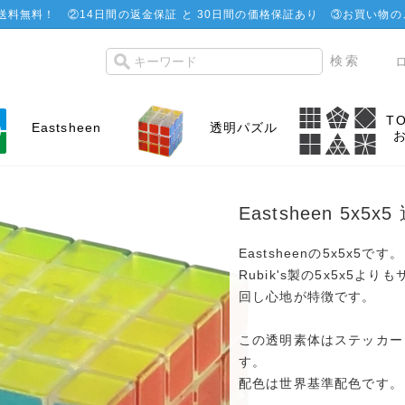
で送料無料！
②
14日間の返金保証 と 30日間の価格保証あり
③お買い物の
T
Eastsheen
透明パズル
Eastsheen 5x5x
Eastsheenの5x5x5です。
Rubik's製の5x5x5
回し心地が特徴です。
この透明素体はステッカー
す。
配色は世界基準配色です。