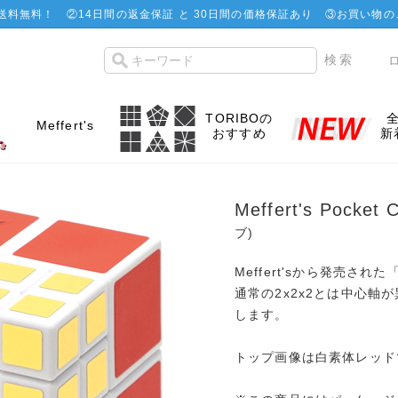
で送料無料！
②
14日間の返金保証 と 30日間の価格保証あり
③お買い物の
TORIBOの
Meffert's
おすすめ
新
Meffert's Pocket
ブ)
Meffert'sから発売された「M
通常の2x2x2とは中心軸
します。
トップ画像は白素体レッド