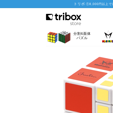
トリボ
①
8,000円以上
分割6面体
パズル