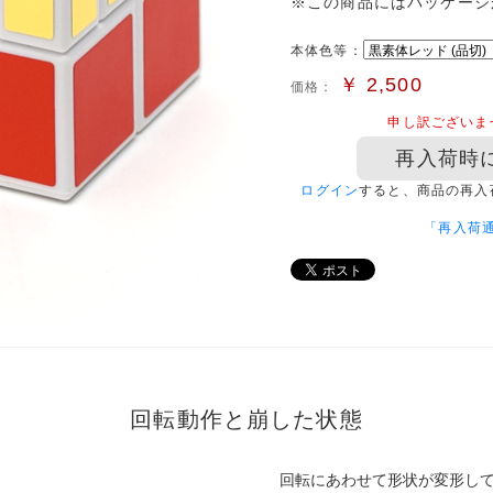
※この商品にはパッケージ
本体色等：
￥
2,500
価格：
申し訳ございま
再入荷時
ログイン
すると、商品の再入
「再入荷
回転動作と崩した状態
回転にあわせて形状が変形し