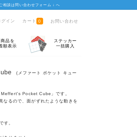
ご相談は
問い合わせフォーム ↓
へ
ログイン
カート
お問い合わせ
0
全商品を
ステッカー
着順表示
一括購入
 Cube
(メファート ポケット キュー
effert's Pocket Cube」です。
が異なるので、面がずれたような動きを
です。