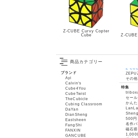
Z-CUBE Curvy Copter
Cube
Z-CUBE 
商品カテゴリー
ブランド
ZEPU
Ayi
その他
Calvin's
特集
Cube4You
trib
CubeTwist
セール
TheCubicle
かんた
Cubing Classroom
LanL
DaYan
Shen
DianSheng
500
Eastsheen
名作パ
FangShi
磁石搭
FANXIN
1,0
GANCUBE