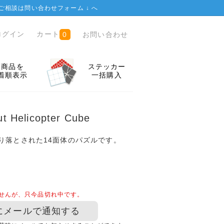
ご相談は
問い合わせフォーム ↓
へ
ログイン
カート
お問い合わせ
0
全商品を
ステッカー
着順表示
一括購入
t Helicopter Cube
り落とされた14面体のパズルです。
せんが、只今品切れ中です。
にメールで通知する