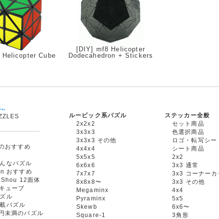
[DIY] mf8 Helicopter
Helicopter Cube
Dodecahedron + Stickers
ルービック系パズル
ステッカー全般
ZZLES
2x2x2
セット商品
3x3x3
色選択商品
3x3x3 その他
ロゴ・転写シー
oxのおすすめ
4x4x4
シート商品
5x5x5
2x2
んなパズル
6x6x6
3x3 通常
an おすすめ
7x7x7
3x3 コーナー
gShou 12面体
8x8x8〜
3x3 その他
円キューブ
Megaminx
4x4
ズル
Pyraminx
5x5
載パズル
Skewb
6x6〜
00円未満のパズル
Square-1
3角形