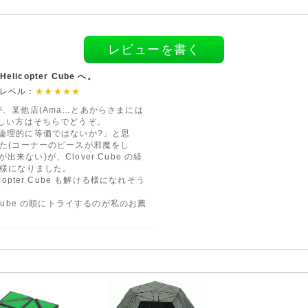
レビューを書く
licopter Cube へ。
めレベル：
★★★★★
、某他店(Ama…とあからさまには
しい方はそちらでどうぞ。
 と論理的に等価ではないか?」と思
た(コーナーのピースが邪魔をし
が出来ない)が、Clover Cube の経
る様になりました。
pter Cube も解ける様になれそう
pter Cube の順にトライするのが私のお薦