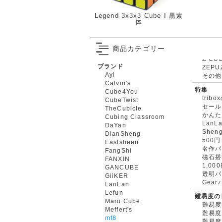
Legend 3x3x3 Cube I 黒素
体
商品カテゴリー
ブランド
ZEPU
Ayi
その他
Calvin's
特集
Cube4You
trib
CubeTwist
セール
TheCubicle
かんた
Cubing Classroom
LanL
DaYan
Shen
DianSheng
500
Eastsheen
名作パ
FangShi
磁石搭
FANXIN
1,0
GANCUBE
透明パ
GiiKER
Gea
LanLan
Lefun
難易度の
Maru Cube
難易度
Meffert's
難易度
mf8
難易度