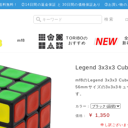
で送料無料！
②
14日間の返金保証 と 30日間の価格保証あり
③お買い物の
TORIBOの
mf8
おすすめ
新
Legend 3x3x3 Cub
mf8のLegend 3x3x3 Cu
56mmサイズの3x3x3
す。
カラー：
￥
1,350
価格：
申し訳ございま