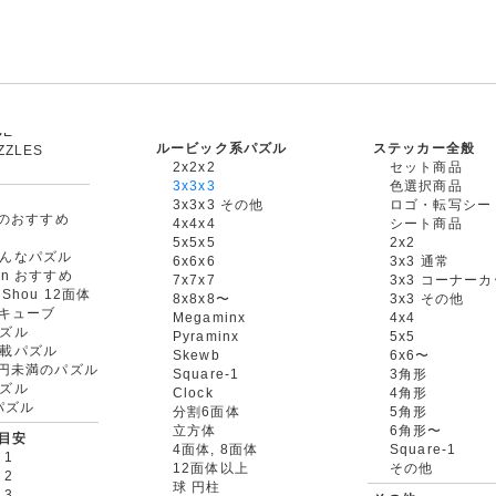
ルービック系パズル
ステッカー全般
ZZLES
2x2x2
セット商品
3x3x3
色選択商品
3x3x3 その他
ロゴ・転写シー
oxのおすすめ
4x4x4
シート商品
5x5x5
2x2
んなパズル
6x6x6
3x3 通常
an おすすめ
7x7x7
3x3 コーナー
gShou 12面体
8x8x8〜
3x3 その他
円キューブ
Megaminx
4x4
ズル
Pyraminx
5x5
載パズル
Skewb
6x6〜
00円未満のパズル
Square-1
3角形
ズル
Clock
4角形
rパズル
分割6面体
5角形
立方体
6角形〜
目安
4面体, 8面体
Square-1
 1
12面体以上
その他
 2
球 円柱
 3