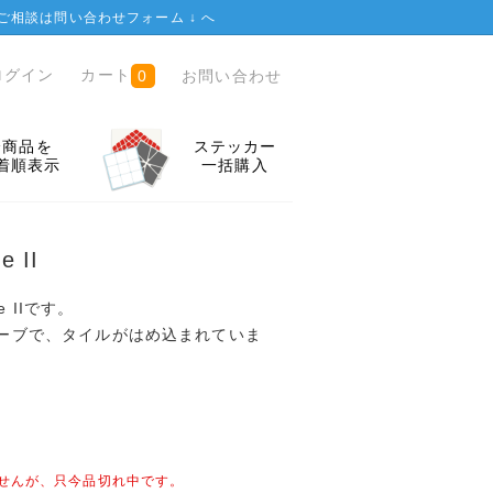
ご相談は
問い合わせフォーム ↓
へ
ログイン
カート
お問い合わせ
0
全商品を
ステッカー
着順表示
一括購入
e II
be IIです。
キューブで、タイルがはめ込まれていま
せんが、只今品切れ中です。