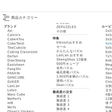
商品カテゴリー
ブランド
ルービ
ZEPUZZLES
Ayi
2x2
その他
Calvin's
3x3
特集
Cube4You
3x
triboxのおすすめ
CubeTwist
4x4
セール
TheCubicle
5x5
かんたんなパズル
Cubing Classroom
6x6
LanLan おすすめ
DaYan
7x7
ShengShou 12面体
DianSheng
8x8
500円キューブ
Eastsheen
Meg
名作パズル
FangShi
Pyr
磁石搭載パズル
FANXIN
Ske
1,000円未満のパズル
GANCUBE
Squ
透明パズル
GiiKER
Clo
Gearパズル
LanLan
分割
Lefun
立
難易度の目安
Maru Cube
4面
難易度 1
Meffert's
12
難易度 2
mf8
球 
難易度 3
MoYu
Mag
難易度 4
Oliver's Stickers
お菓