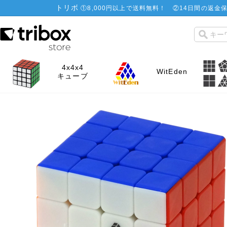
トリボ
①
8,000円以上で送料無料！
②
14日間の返金保
4x4x4
WitEden
キューブ