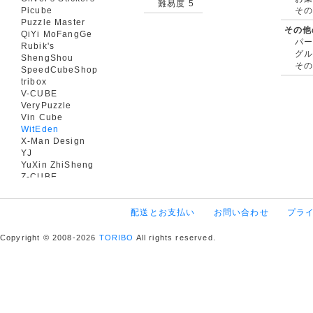
難易度 5
Picube
そ
Puzzle Master
その他
QiYi MoFangGe
パ
Rubik's
グ
ShengShou
そ
SpeedCubeShop
tribox
V-CUBE
VeryPuzzle
Vin Cube
WitEden
X-Man Design
YJ
YuXin ZhiSheng
Z-CUBE
配送とお支払い
お問い合わせ
プラ
Copyright © 2008-2026
TORIBO
All rights reserved.