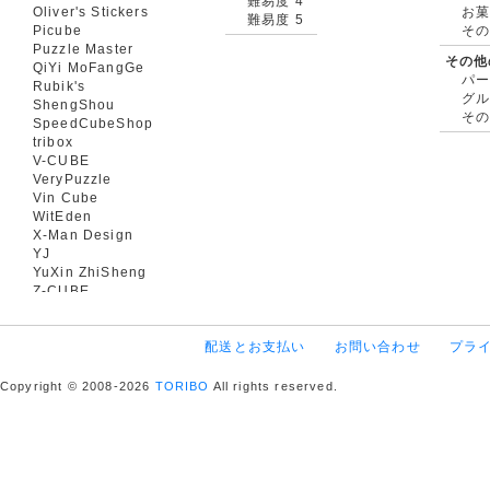
難易度 4
Oliver's Stickers
お菓
難易度 5
Picube
そ
Puzzle Master
その他
QiYi MoFangGe
パ
Rubik's
グ
ShengShou
そ
SpeedCubeShop
tribox
V-CUBE
VeryPuzzle
Vin Cube
WitEden
X-Man Design
YJ
YuXin ZhiSheng
Z-CUBE
配送とお支払い
お問い合わせ
プラ
Copyright © 2008-2026
TORIBO
All rights reserved.