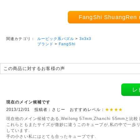
FangShi ShuangRe
ルービック系パズル
>
3x3x3
関連カテゴリ：
ブランド
>
FangShi
この商品に対するお客様の声
レ
現在のメイン候補です
2013/12/01 投稿者：さじー おすすめレベル：
★★★★
現在他のメイン候補である,Weilong 57mm,Zhanchi 55mmと比較
これらともまたサイズが微妙に違うこのキューブが,私の中で一歩
しています.
手の小さい私にはとても合ったキューブです.