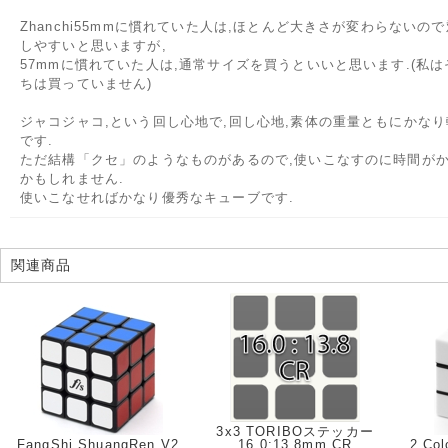
Zhanchi55mmに慣れていた人は,ほとんど大きさが変わらないの
しやすいと思いますが,
57mmに慣れていた人は,通常サイズを買うといいと思います.(私は
ちは買っていません)
ジャコジャコ,という回し心地で,回し心地,素体の重量ともにかなり
です.
ただ結構「クセ」のようなものがあるので,使いこなすのに時間が
かもしれません.
使いこなせればかなり優秀なキューブです.
関連商品
3x3 TORIBOステッカー
FangShi ShuangRen V2
16.0:13.8mm CR
2 Col