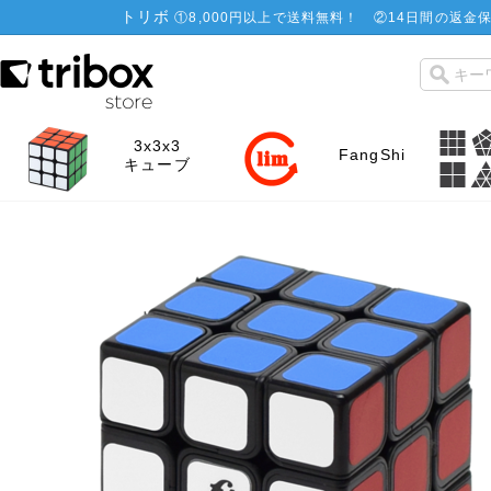
トリボ
①
8,000円以上で送料無料！
②
14日間の返金保
3x3x3
FangShi
キューブ