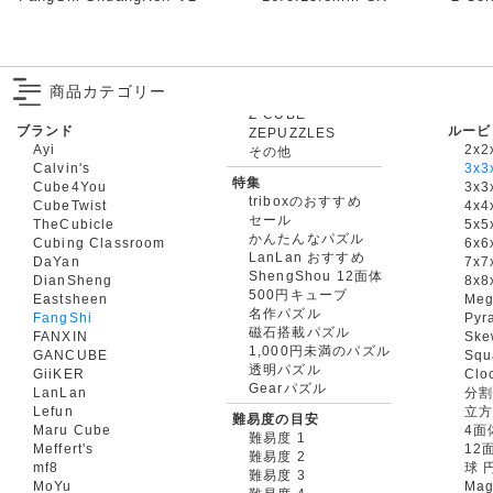
商品カテゴリー
ブランド
ルービ
ZEPUZZLES
Ayi
2x2
その他
Calvin's
3x3
特集
Cube4You
3x
triboxのおすすめ
CubeTwist
4x4
セール
TheCubicle
5x5
かんたんなパズル
Cubing Classroom
6x6
LanLan おすすめ
DaYan
7x7
ShengShou 12面体
DianSheng
8x8
500円キューブ
Eastsheen
Meg
名作パズル
FangShi
Pyr
磁石搭載パズル
FANXIN
Ske
1,000円未満のパズル
GANCUBE
Squ
透明パズル
GiiKER
Clo
Gearパズル
LanLan
分割
Lefun
立
難易度の目安
Maru Cube
4面
難易度 1
Meffert's
12
難易度 2
mf8
球 
難易度 3
MoYu
Mag