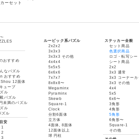
ッカーセット
ルービック系パズル
ステッカー全般
ZZLES
2x2x2
セット商品
3x3x3
色選択商品
3x3x3 その他
ロゴ・転写シー
oxのおすすめ
4x4x4
シート商品
5x5x5
2x2
んなパズル
6x6x6
3x3 通常
an おすすめ
7x7x7
3x3 コーナー
gShou 12面体
8x8x8〜
3x3 その他
円キューブ
Megaminx
4x4
ズル
Pyraminx
5x5
載パズル
Skewb
6x6〜
00円未満のパズル
Square-1
3角形
ズル
Clock
4角形
rパズル
分割6面体
5角形
立方体
6角形〜
目安
4面体, 8面体
Square-1
 1
12面体以上
その他
 2
球 円柱
 3
その他