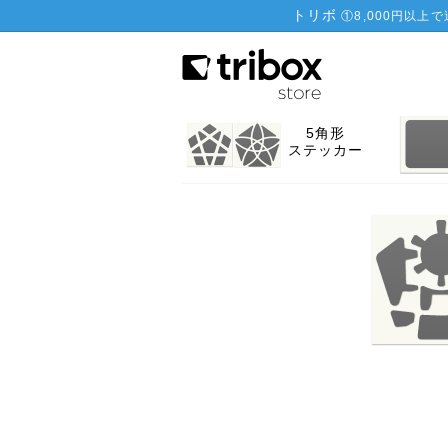
トリボ
①
8,000円以上
5角形
ステッカー