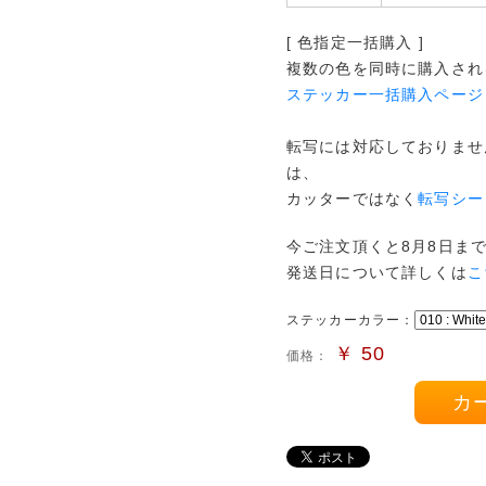
[ 色指定一括購入 ]
複数の色を同時に購入され
ステッカー一括購入ページ
転写には対応しておりませ
は、
カッターではなく
転写シー
今ご注文頂くと8月8日ま
発送日について詳しくは
こ
ステッカーカラー：
￥
50
価格：
カ