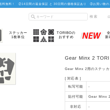
で送料無料！
②
14日間の返金保証 と 30日間の価格保証あり
③お買い物の
ステッカー
TORIBOの
1枚単位
おすすめ
新
Gear Minx 2 T
Gear Minx 2用のステッ
[ 対応表 ]
転写可能
-
貼付可能
Gear Minx 
非対応
-