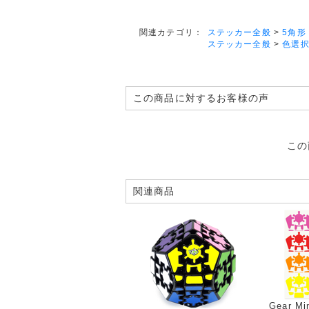
ステッカー全般
>
5角形
関連カテゴリ：
ステッカー全般
>
色選
この商品に対するお客様の声
この
関連商品
Gear M