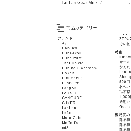
LanLan Gear Minx 2
商品カテゴリー
ブランド
ZEPU
Ayi
その他
Calvin's
特集
Cube4You
trib
CubeTwist
セール
TheCubicle
かんた
Cubing Classroom
LanL
DaYan
Shen
DianSheng
500
Eastsheen
名作パ
FangShi
磁石搭
FANXIN
1,0
GANCUBE
透明パ
GiiKER
Gea
LanLan
Lefun
難易度の
Maru Cube
難易度
Meffert's
難易度
mf8
難易度