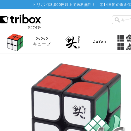
トリボ
①
8,000円以上で送料無料！
②
14日間の返金保
2x2x2
DaYan
キューブ