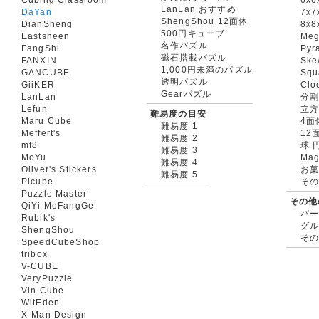
LanLan おすすめ
DaYan
7x7
ShengShou 12面体
DianSheng
8x8
500円キューブ
Eastsheen
Meg
名作パズル
FangShi
Pyr
磁石搭載パズル
FANXIN
Ske
1,000円未満のパズル
GANCUBE
Squ
透明パズル
GiiKER
Clo
Gearパズル
LanLan
分割
Lefun
立
難易度の目安
Maru Cube
4面
難易度 1
Meffert's
12
難易度 2
mf8
球 
難易度 3
MoYu
Mag
難易度 4
Oliver's Stickers
お菓
難易度 5
Picube
そ
Puzzle Master
その他
QiYi MoFangGe
パ
Rubik's
グ
ShengShou
そ
SpeedCubeShop
tribox
V-CUBE
VeryPuzzle
Vin Cube
WitEden
X-Man Design