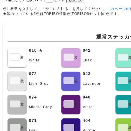
色に枚数を入力して、「かごに入れる」を押してください。
このページの
★印のついている6色はTORIBO標準色[TORIBO6セット]の色です。
通常ステッカ
010
★
042
枚
枚
White
Lilac
072
043
枚
枚
Light Grey
Lavender
074
040
枚
枚
Middle Grey
Violet
071
404
枚
枚
Grey
Purple