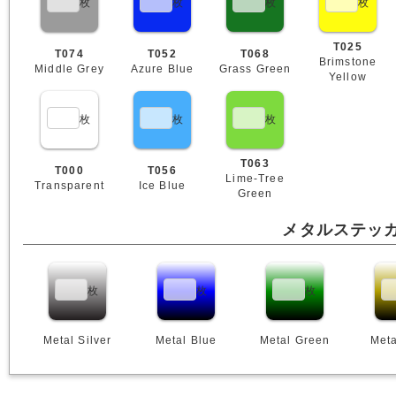
枚
枚
枚
枚
T025
T074
T052
T068
Brimstone
Middle Grey
Azure Blue
Grass Green
Yellow
枚
枚
枚
T063
T000
T056
Lime-Tree
Transparent
Ice Blue
Green
メタルステッ
枚
枚
枚
Metal Silver
Metal Blue
Metal Green
Meta