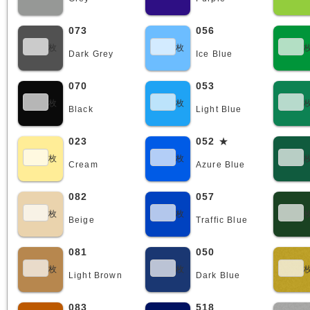
073
056
枚
枚
Dark Grey
Ice Blue
070
053
枚
枚
Black
Light Blue
023
052
★
枚
枚
Cream
Azure Blue
082
057
枚
枚
Beige
Traffic Blue
081
050
枚
枚
Light Brown
Dark Blue
083
518