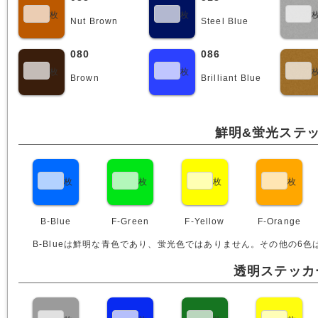
枚
枚
Nut Brown
Steel Blue
080
086
枚
枚
Brown
Brilliant Blue
鮮明&蛍光ステ
枚
枚
枚
枚
B-Blue
F-Green
F-Yellow
F-Orange
B-Blueは鮮明な青色であり、蛍光色ではありません。その他の6色
透明ステッカ