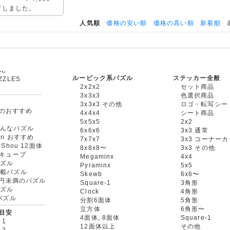
了しました。
人気順
価格の安い順
価格の高い順
新着順
表
ルービック系パズル
ステッカー全般
ZZLES
2x2x2
セット商品
他
3x3x3
色選択商品
3x3x3 その他
ロゴ・転写シー
oxのおすすめ
4x4x4
シート商品
ル
5x5x5
2x2
たんなパズル
6x6x6
3x3 通常
an おすすめ
7x7x7
3x3 コーナー
gShou 12面体
8x8x8〜
3x3 その他
円キューブ
Megaminx
4x4
パズル
Pyraminx
5x5
搭載パズル
Skewb
6x6〜
00円未満のパズル
Square-1
3角形
パズル
Clock
4角形
rパズル
分割6面体
5角形
立方体
6角形〜
目安
4面体, 8面体
Square-1
 1
12面体以上
その他
 2