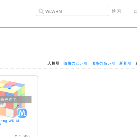
人気順
価格の安い順
価格の高い順
新着順
表
販売終了
Long WR M
s
¥ 4,600