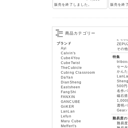
販売を終了しました。
販売を終
商品カテゴリー
ブランド
ZEPU
Ayi
その
Calvin's
特集
Cube4You
trib
CubeTwist
セー
TheCubicle
かん
Cubing Classroom
LanL
DaYan
Shen
DianSheng
500
Eastsheen
名作
FangShi
磁石
FANXIN
1,0
GANCUBE
透明
GiiKER
Gea
LanLan
Lefun
難易度の
Maru Cube
難易度
Meffert's
難易度