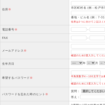
市区町村名 (例：松戸市
住所
※
番地・ビル名 (例：7-31-
住所は2つに分けてご記入く
電話番号
※
-
FAX
-
メールアドレス
※
確認のため2度入力してくださ
年
月
生年月日
半角英数字4～100文字で
希望するパスワード
※
確認のために2度入力してく
質問：
パスワードを忘れた時のヒント
※
答え：